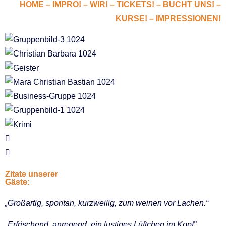
HOME
–
IMPRO!
–
WIR!
–
TICKETS!
–
BUCHT UNS!
–
KURSE!
–
IMPRESSIONEN!
Zitate unserer
Gäste:
„Großartig, spontan, kurzweilig, zum weinen vor Lachen.“
„Erfrischend, anregend, ein lustiges Lüftchen im Kopf“